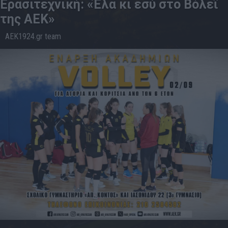
Ερασιτεχνική: «Έλα κι εσύ στο Βόλεϊ
της ΑΕΚ»
AEK1924.gr team
29.8
18:07