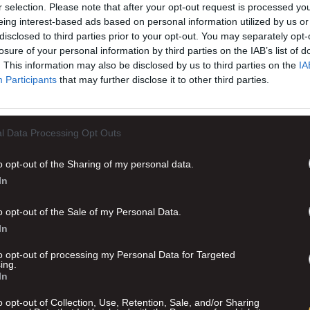
r selection. Please note that after your opt-out request is processed y
eing interest-based ads based on personal information utilized by us or
disclosed to third parties prior to your opt-out. You may separately opt-
losure of your personal information by third parties on the IAB’s list of
. This information may also be disclosed by us to third parties on the
IA
Participants
that may further disclose it to other third parties.
l Data Processing Opt Outs
o opt-out of the Sharing of my personal data.
In
o opt-out of the Sale of my Personal Data.
Advertisement
In
to opt-out of processing my Personal Data for Targeted
ing.
In
o opt-out of Collection, Use, Retention, Sale, and/or Sharing