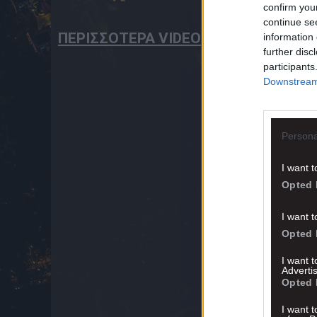
confirm you
continue se
ΠΕΡΙΣΣΟΤΕΡΑ VIDEO
information 
further disc
participants
Downstream 
Persona
I want t
Opted 
I want t
Opted 
I want 
Advertis
Opted 
I want t