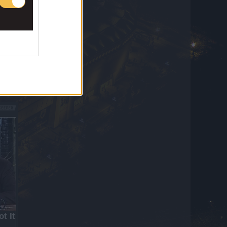
αλλά το γκολ ακυρώνεται (VID)
6 Αυγούστου 2026 21:32
Απίθανη παρουσίαση για τον Βοζίνια:
Αλεξιπτωτιστής τού παρέδωσε τη φανέλα
της Κόλο Κόλο
6 Αυγούστου 2026 21:31
Έντυσε και επίσημα τον Ακλιούς στα
χρώματα της η Παρί!
6 Αυγούστου 2026 21:28