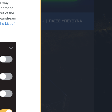
Τσέχους πάνω στον Παναθηναϊκό
ou may
6 Αυγούστου 2026 22:22
 personal
out of the
Αίγιο: Νεκρός οδηγός λεωφορείου μετά από
 downstream
ανακοπή – Το όχημα προσέκρουσε σε
B’s List of
σταθμευμένα ΙΧ
6 Αυγούστου 2026 22:15
Προβάδισμα πρόκρισης για την Μπεσίκτας
επί της Χράντετς Κράλοβε
6 Αυγούστου 2026 22:01
Άρτα: Συνελήφθησαν δύο στελέχη του
ΔΕΔΔΗΕ μετά την έκρηξη σε
μετασχηματιστή
6 Αυγούστου 2026 21:58
Ατρόμητος: Φιλική ήττα με 2-1 από την ΑΕ
Λεμεσού στο τελευταίο του φιλικό στην
Πολωνία
6 Αυγούστου 2026 21:51
Το πέναλτι στον Κωνσταντέλια, ο
Μιχαηλίδης δεν ευστοχεί, ο Μύθου σκοράρει