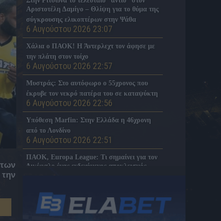
Στην Ριτσώνα το τελευταίο “αντίο” στον
Αριστοτέλη Δαμίγο – Θλίψη για το θύμα της
σύγκρουσης ελικοπτέρων στην Ψάθα
6 Αυγούστου 2026 23:07
Χάλια ο ΠΑΟΚ! Η Άντερλεχτ τον άφησε με
την πλάτη στον τοίχο
6 Αυγούστου 2026 22:57
Μυστράς: Στο αυτόφωρο ο 55χρονος που
έκρυβε τον νεκρό πατέρα του σε καταψύκτη
6 Αυγούστου 2026 22:56
Υπόθεση Marfin: Στην Ελλάδα η 46χρονη
από το Λονδίνο
6 Αυγούστου 2026 22:51
ΠΑΟΚ, Europa League: Τι σημαίνει για τον
 των
Δικέφαλο ένας ενδεχόμενος αποκλεισμός
 την
από την Άντερλεχτ
6 Αυγούστου 2026 22:45
ΠΑΟΚ, Europa League: Τα χρήματα που
έχει εξασφαλίσει και εκείνα που κυνηγά ο