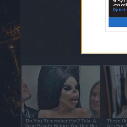
of my P
was col
Opted 