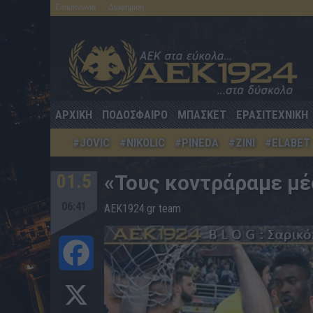
Επικοινωνία
Διαφήμιση
ΑΡΧΙΚΗ
ΠΟΔΟΣΦΑΙΡΟ
ΜΠΑΣΚΕΤ
ΕΡΑΣΙΤΕΧΝΙΚΗ
#JOVIC
#NIKOLIC
#PINEDA
#ZINI
#ELABET
01.5
«Τους κοντράραμε μέ
06:41
AEK1924.gr team
Facebook
X