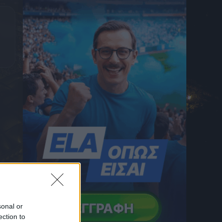
Δικέφαλος
6 Αυγούστου 2026 22:43
ΠΑΟΚ, Europa League: Πού θα δείτε το
δεύτερο παιχνίδι του Δικεφάλου με την
Άντερλεχτ για τον 3ο προκριματικό
6 Αυγούστου 2026 22:43
Βαθμολογία UEFA: Η ήττα του ΠΑΟΚ
κόστισε στην Ελλάδα, αύξησαν τη διαφορά
Πολωνία και Τσεχία
6 Αυγούστου 2026 22:43
Ποια Άρσεναλ; «Εδεσε» Βινίσιους στη
Μαδρίτη η Ρεάλ!
6 Αυγούστου 2026 22:35
Μπεσίκτας – Χράντετς Κράλοβε 0-1: Οι
Τούρκοι πήραν το διπλό και στέλνουν τους
Τσέχουν πάνω στον Παναθηναϊκό
6 Αυγούστου 2026 22:22
Χράντετς Κράλοβε – Μπεσίκτας 0-1: Οι
sonal or
Τούρκοι πήραν το διπλό και στέλνουν τους
ection to