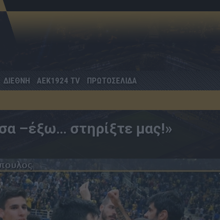
ΔΙΕΘΝΗ
AEK1924 TV
ΠΡΩΤΟΣΕΛΙΔΑ
σα –έξω… στηρίξτε μας!»