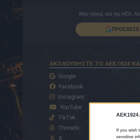
Μην χάνεις νέα της ΑΕΚ. Α
ΠΡΟΣΘΕΣΕ 
ΑΚΟΛΟΥΘΗΣΤΕ ΤΟ AEK1924 ΚΑ
Google
Facebook
Instagram
YouTube
AEK1924.
TikTok
Threads
If you wish 
sensitive in
X