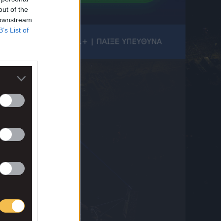
out of the
από την Άντερλεχτ
6 Αυγούστου 2026 22:45
 downstream
B’s List of
ΠΑΟΚ, Europa League: Τα χρήματα που
έχει εξασφαλίσει και εκείνα που κυνηγά ο
Δικέφαλος
6 Αυγούστου 2026 22:43
ΠΑΟΚ, Europa League: Πού θα δείτε το
δεύτερο παιχνίδι του Δικεφάλου με την
Άντερλεχτ για τον 3ο προκριματικό
6 Αυγούστου 2026 22:43
Βαθμολογία UEFA: Η ήττα του ΠΑΟΚ
κόστισε στην Ελλάδα, αύξησαν τη διαφορά
Πολωνία και Τσεχία
6 Αυγούστου 2026 22:43
Ποια Άρσεναλ; «Εδεσε» Βινίσιους στη
Μαδρίτη η Ρεάλ!
6 Αυγούστου 2026 22:35
Χράντετς Κράλοβε – Μπεσίκτας 0-1: Οι
Τούρκοι πήραν το διπλό και στέλνουν τους