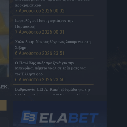
προκριματικού
7 Αυγούστου 2026 00:02
Εορτολόγιο: Ποιοι γιορτάζουν την
Παρασκευή
7 Αυγούστου 2026 00:01
Χαλκιδική: Νεκρός 69χρονος λουόμενος στη
Σίβηρη
6 Αυγούστου 2026 23:51
Ο Παυλίδης σκόραρε ξανά για την
Μπενφίκα, πέμπτο γκολ σε τρία ματς για
τον Έλληνα φορ
6 Αυγούστου 2026 23:50
ΑΕΚ,
Βαθμολογία UEFA: Κακή εβδομάδα για την
Ελλάδα – Η ήττα του ΠΑΟΚ την «πλήγωσε»
6 Αυγούστου 2026 23:47
Η Νότιγχαμ εξετάζει την περίπτωση του
Ζοφρέ Μονκαντά, σύμφωνα με τον Ντι
Μάρτζιο