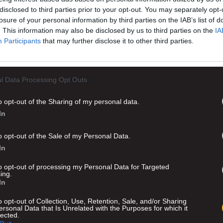
disclosed to third parties prior to your opt-out. You may separately opt-
losure of your personal information by third parties on the IAB’s list of
. This information may also be disclosed by us to third parties on the
IA
Participants
that may further disclose it to other third parties.
l Data Processing Opt Outs
o opt-out of the Sharing of my personal data.
In
Advertisement
o opt-out of the Sale of my Personal Data.
In
to opt-out of processing my Personal Data for Targeted
ing.
In
o opt-out of Collection, Use, Retention, Sale, and/or Sharing
ersonal Data that Is Unrelated with the Purposes for which it
lected.