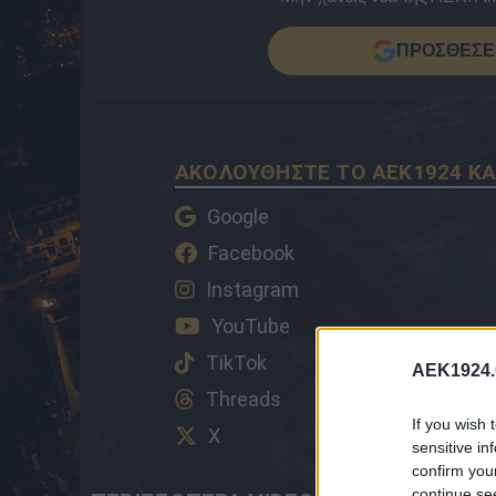
ΠΡΟΣΘΕΣΕ 
ΑΚΟΛΟΥΘΗΣΤΕ ΤΟ AEK1924 ΚΑ
Google
Facebook
Instagram
YouTube
TikTok
AEK1924.
Threads
If you wish 
X
sensitive in
confirm you
continue se