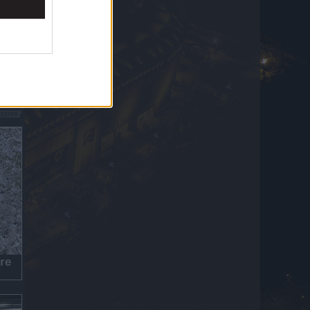
Τσέχους πάνω στον Παναθηναϊκό
6 Αυγούστου 2026 22:22
Μπεσίκτας – Χράντετς Κράλοβε 0-1: Οι
Τούρκοι πήραν το διπλό και στέλνουν τους
Τσέχουν πάνω στον Παναθηναϊκό
6 Αυγούστου 2026 22:22
Αίγιο: Νεκρός οδηγός λεωφορείου μετά από
ανακοπή – Το όχημα προσέκρουσε σε
σταθμευμένα ΙΧ
6 Αυγούστου 2026 22:15