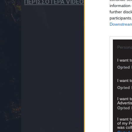
ΠΕΡΙΣΣΟΤΕΡΑ VIDEO
information 
further disc
participants
Downstream 
Persona
I want t
Opted 
I want t
Opted 
I want 
Advertis
Opted 
I want t
of my P
was col