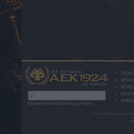
ΠΟΔΟ
ΜΠΑΣ
ΒΟΛΕΪ
ΧΑΝΤ
ΕΡΑΣΙ
Κατασκευή Ιστοσελίδων tcp.gr Project
Ο ιστότοπός μας χρησιμο
Η
Μπ