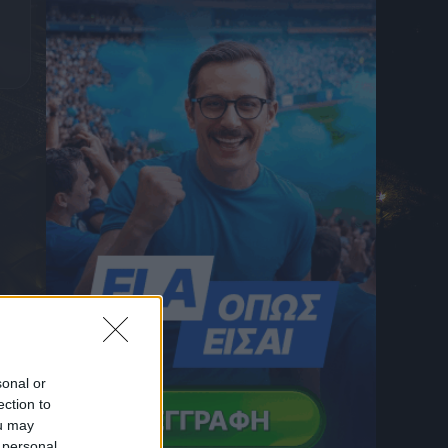
6 Αυγούστου 2026 23:33
Τα highlights από την ήττα του ΠΑΟΚ από
την Άντερλεχτ (VID)
6 Αυγούστου 2026 23:20
Στην Ριτσώνα το τελευταίο “αντίο” στον
Αριστοτέλη Δαμίγο – Θλίψη για το θύμα της
σύγκρουσης ελικοπτέρων στην Ψάθα
6 Αυγούστου 2026 23:07
Χάλια ο ΠΑΟΚ! Η Άντερλεχτ τον άφησε με
την πλάτη στον τοίχο
6 Αυγούστου 2026 22:57
Μυστράς: Στο αυτόφωρο ο 55χρονος που
έκρυβε τον νεκρό πατέρα του σε καταψύκτη
6 Αυγούστου 2026 22:56
Υπόθεση Marfin: Στην Ελλάδα η 46χρονη
από το Λονδίνο
sonal or
6 Αυγούστου 2026 22:51
ection to
ou may
ΠΑΟΚ, Europa League: Τι σημαίνει για τον
 personal
Δικέφαλο ένας ενδεχόμενος αποκλεισμός