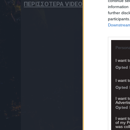
continue se
ΠΕΡΙΣΣΟΤΕΡΑ VIDEO
information 
further disc
participants
Downstream 
Persona
I want t
Opted 
I want t
Opted 
I want 
Advertis
Opted 
I want t
of my P
was col