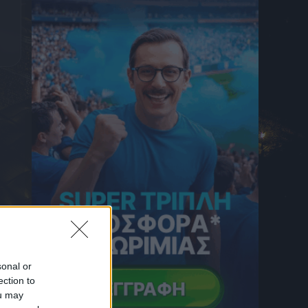
6 Αυγούστου 2026 23:33
Τα highlights από την ήττα του ΠΑΟΚ από
την Άντερλεχτ (VID)
6 Αυγούστου 2026 23:20
Στην Ριτσώνα το τελευταίο “αντίο” στον
Αριστοτέλη Δαμίγο – Θλίψη για το θύμα της
σύγκρουσης ελικοπτέρων στην Ψάθα
6 Αυγούστου 2026 23:07
Χάλια ο ΠΑΟΚ! Η Άντερλεχτ τον άφησε με
την πλάτη στον τοίχο
6 Αυγούστου 2026 22:57
Μυστράς: Στο αυτόφωρο ο 55χρονος που
έκρυβε τον νεκρό πατέρα του σε καταψύκτη
6 Αυγούστου 2026 22:56
Υπόθεση Marfin: Στην Ελλάδα η 46χρονη
από το Λονδίνο
sonal or
6 Αυγούστου 2026 22:51
ection to
ou may
ΠΑΟΚ, Europa League: Τι σημαίνει για τον
Δικέφαλο ένας ενδεχόμενος αποκλεισμός