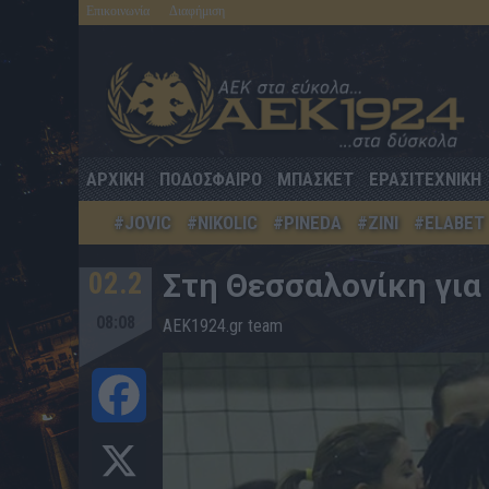
Επικοινωνία
Διαφήμιση
ΑΡΧΙΚΗ
ΠΟΔΟΣΦΑΙΡΟ
ΜΠΑΣΚΕΤ
ΕΡΑΣΙΤΕΧΝΙΚΗ
#JOVIC
#NIKOLIC
#PINEDA
#ZINI
#ELABET
02.2
Στη Θεσσαλονίκη για
08:08
AEK1924.gr team
Facebook
X