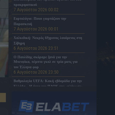
προκριματικού
7 Αυγούστου 2026 00:02
Εορτολόγιο: Ποιοι γιορτάζουν την
Παρασκευή
7 Αυγούστου 2026 00:01
Χαλκιδική: Νεκρός 69χρονος λουόμενος στη
Σίβηρη
6 Αυγούστου 2026 23:51
Ο Παυλίδης σκόραρε ξανά για την
Μπενφίκα, πέμπτο γκολ σε τρία ματς για
τον Έλληνα φορ
6 Αυγούστου 2026 23:50
Βαθμολογία UEFA: Κακή εβδομάδα για την
Ελλάδα – Η ήττα του ΠΑΟΚ την «πλήγωσε»
6 Αυγούστου 2026 23:47
Η Νότιγχαμ εξετάζει την περίπτωση του
Ζοφρέ Μονκαντά, σύμφωνα με τον Ντι
Μάρτζιο