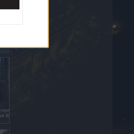
Τσέχους πάνω στον Παναθηναϊκό
6 Αυγούστου 2026 22:22
Μπεσίκτας – Χράντετς Κράλοβε 0-1: Οι
Τούρκοι πήραν το διπλό και στέλνουν τους
Τσέχουν πάνω στον Παναθηναϊκό
6 Αυγούστου 2026 22:22
Αίγιο: Νεκρός οδηγός λεωφορείου μετά από
ανακοπή – Το όχημα προσέκρουσε σε
σταθμευμένα ΙΧ
6 Αυγούστου 2026 22:15