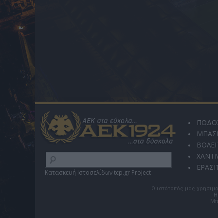
ΠΟΔΟ
ΜΠΑΣ
ΒΟΛΕΪ
ΧΑΝΤ
ΕΡΑΣΙ
Κατασκευή Ιστοσελίδων tcp.gr Project
Ο ιστότοπός μας χρησιμο
Η
Μπ