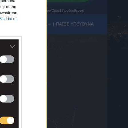
 personal
από την Άντερλεχτ
out of the
6 Αυγούστου 2026 22:45
 downstream
B’s List of
ΠΑΟΚ, Europa League: Τα χρήματα που
έχει εξασφαλίσει και εκείνα που κυνηγά ο
Δικέφαλος
6 Αυγούστου 2026 22:43
ΠΑΟΚ, Europa League: Πού θα δείτε το
δεύτερο παιχνίδι του Δικεφάλου με την
Άντερλεχτ για τον 3ο προκριματικό
6 Αυγούστου 2026 22:43
Βαθμολογία UEFA: Η ήττα του ΠΑΟΚ
κόστισε στην Ελλάδα, αύξησαν τη διαφορά
Πολωνία και Τσεχία
6 Αυγούστου 2026 22:43
Ποια Άρσεναλ; «Εδεσε» Βινίσιους στη
Μαδρίτη η Ρεάλ!
6 Αυγούστου 2026 22:35
Χράντετς Κράλοβε – Μπεσίκτας 0-1: Οι
Τούρκοι πήραν το διπλό και στέλνουν τους