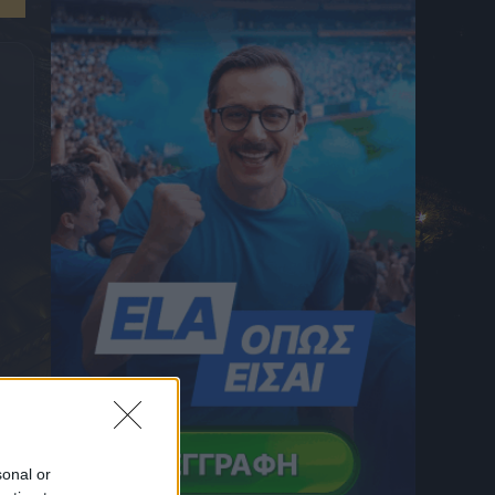
του
7 Αυγούστου 2026 22:26
Αστέρας AKTOR: Οι Αρκάδες επιβλήθηκαν
με 2-0 του Πύργου σε φιλική αναμέτρηση
στην Τρίπολη
7 Αυγούστου 2026 22:10
Ραντεβού Ηλιόπουλου, Ριμπάλτα και
Νίκολιτς για όλα τα «καυτά» θέματα
7 Αυγούστου 2026 22:00
Ηρακλής, μεταγραφές: Ο Γηραιός
ενδιαφέρεται για τον Ντάμε Γκέιγ, συμφώνα
με γαλλικό δημοσίευμα
7 Αυγούστου 2026 21:59
Πυροσβέστες Λακωνίας: Καταγγέλλουν
μετακίνηση πυροσβεστικού οχήματος 60
ετών στο Πόρτο Γερμενό
7 Αυγούστου 2026 21:53
Παίρνει τον Ρούλι από τη Μαρσέιγ η
sonal or
Μάντσεστερ Σίτι