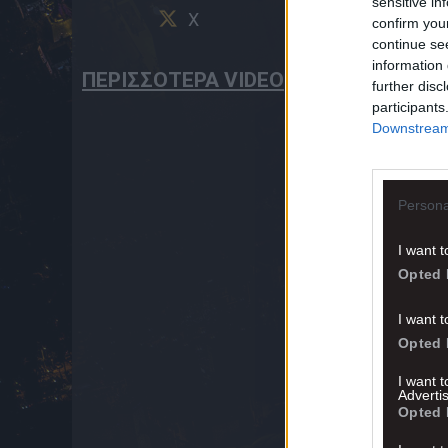
sensitive in
X
confirm you
continue se
information 
ΠΕΡΙΣΣΟΤΕΡΑ VIDEO
further disc
participants
Downstream 
Persona
I want t
Opted 
I want t
Opted 
I want 
Advertis
Opted 