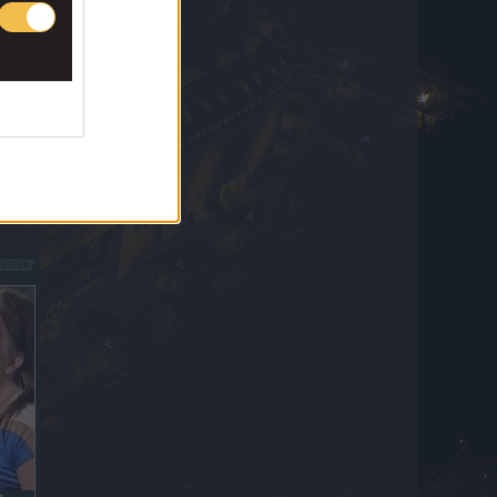
Θέλει να… ταράξει τα νερά με Ικάρντι η
Ράγιο Βαγιεκάνο!
7 Αυγούστου 2026 20:25