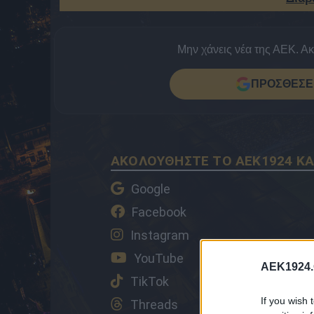
Μην χάνεις νέα της ΑΕΚ. Α
ΠΡΟΣΘΕΣΕ 
ΑΚΟΛΟΥΘΗΣΤΕ ΤΟ AEK1924 ΚΑ
Google
Facebook
Instagram
YouTube
AEK1924.
TikTok
If you wish 
Threads