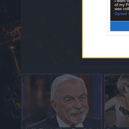
I want t
of my P
was col
Opted 