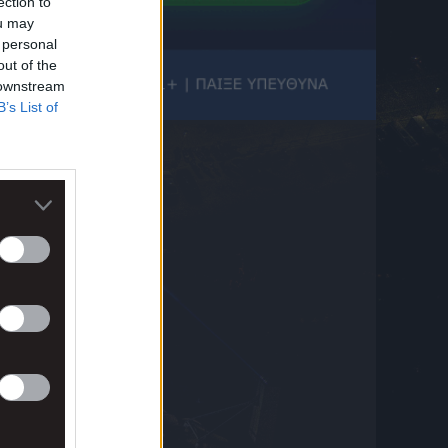
ection to
7 Αυγούστου 2026 21:25
ou may
ΠΑΟΚ: Πέρασε την πόρτα του χειρουργείου
 personal
ο Μεϊτέ
out of the
7 Αυγούστου 2026 21:13
 downstream
B’s List of
Ηρακλής: Τι ψάχνει ο Γηραιός στο
μεταγραφικό παζάρι για να κλείσει το
ρόστερ του
7 Αυγούστου 2026 20:58
Μάντσεστερ Σίτι: Οι Πολίτες έκλεισαν τον
Τζερόνιμο Ρούλι
7 Αυγούστου 2026 20:45
ΠΑΟΚ, μεταγραφές: Η Ντόρτμουντ
ενδιαφέρεται για τον Κωνσταντέλια και τον
παρακολουθεί στενά σύμφωνα με το Kicker
7 Αυγούστου 2026 20:34
Άρσεναλ: Ο Γκάμπριελ Μαγκαλιάες έκανε
τατουάζ το τρόπαιο της Premier League
μετά την ιστορική κατάκτηση
7 Αυγούστου 2026 20:33