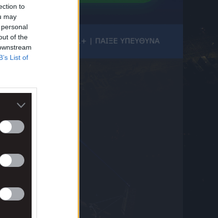
8 Αυγούστου 2026 12:12
ection to
ou may
Stoiximan Super League: Οι μεταγραφικές
 personal
δαπάνες του Big-4 – Ποιος έχει επενδύσει τα
out of the
περισσότερα μέχρι στιγμής
8 Αυγούστου 2026 12:04
 downstream
B’s List of
Τούρκος δημοσιογράφος: «Ο Παυλίδης
αποδέχτηκε πρόταση της Φενέρ αλλά…»
8 Αυγούστου 2026 11:40
Τέλος ο Αλέξης Δέδες από την ΠΑΕ ΑΕΚ
8 Αυγούστου 2026 11:26
Η FIFA απαντά στις καταγγελίες για
Ινφαντίνο: «Κατηγορηματικά αναληθείς και
δυσφημιστικοί οι ισχυρισμοί»
8 Αυγούστου 2026 11:00
ΟΦΗ: Παρουσίασε τη γουρλίδικη
πορτοκαλί φανέλα του, που θα είναι η τρίτη
της νέας σεζόν
8 Αυγούστου 2026 10:59