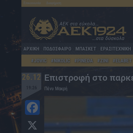
Επικοινωνία
Διαφήμιση
ΑΡΧΙΚΗ
ΠΟΔΟΣΦΑΙΡΟ
ΜΠΑΣΚΕΤ
ΕΡΑΣΙΤΕΧΝΙΚΗ
#JOVIC
#NIKOLIC
#PINEDA
#ZINI
#ELABET
26.12
Επιστροφή στο παρκ
19:26
Πένυ Μακρή
Facebook
X