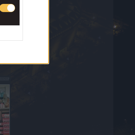
Υπόθεση Marfin: “Όσα λέγονται περί
ταυτοποίησης είναι ψευδή”, λέει ο
δικηγόρος της 46χρονης
8 Αυγούστου 2026 10:47