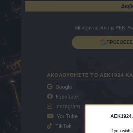
Διαβ
Μην χάνεις νέα της ΑΕΚ. Α
ΠΡΟΣΘΕΣΕ 
ΑΚΟΛΟΥΘΗΣΤΕ ΤΟ AEK1924 ΚΑ
Google
Facebook
Instagram
YouTube
AEK1924.
TikTok
If you wish 