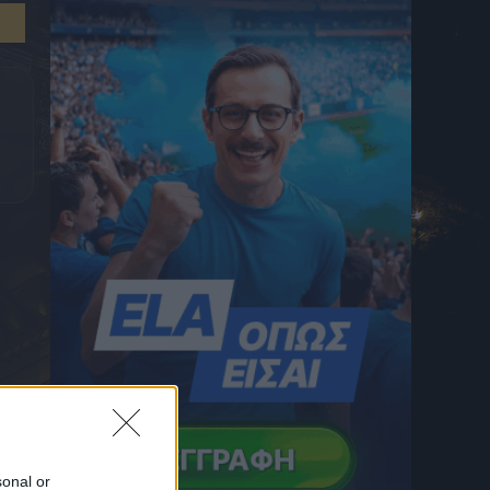
8 Αυγούστου 2026 12:49
Η Μάντσεστερ Σίτι συμφώνησε με τη
Μαρσέιγ για την απόκτηση του Ρούλι
8 Αυγούστου 2026 12:41
Φωτιά σε Αττική – Βοιωτία: Πώς κάηκε
μέσα σε δύο βράδια το 55% της έκτασης
8 Αυγούστου 2026 12:39
ΠΑΟΚ: Αυτό είναι το νούμερο που επέλεξε ο
Δημήτρης Γιαννούλης
8 Αυγούστου 2026 12:38
Στη μνήμη του Μιχάλη Κατσούρη το ΑΕΚ –
Athens Kallithea
8 Αυγούστου 2026 12:22
Θεσσαλονίκη: Άγνωστοι τρύπησαν και
δηλητηρίασαν δέντρα στο κέντρο της πόλης
8 Αυγούστου 2026 12:15
ΟΦΗ, μεταγραφές: Πιέζει για να κλείσει
τον Ντίκμαν από την Μπάρι
sonal or