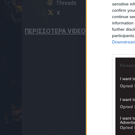
Threads
sensitive in
confirm you
X
continue se
information 
further disc
ΠΕΡΙΣΣΟΤΕΡΑ VIDEO
participants
Downstream 
Persona
I want t
Opted 
I want t
Opted 
I want 
Advertis
Opted 