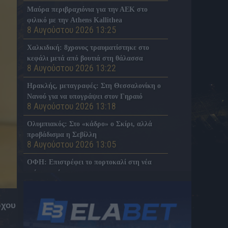
Μαύρα περιβραχιόνια για την ΑΕΚ στο
φιλικό με την Athens Kallithea
8 Αυγούστου 2026 13:25
Χαλκιδική: 8χρονος τραυματίστηκε στο
κεφάλι μετά από βουτιά στη θάλασσα
8 Αυγούστου 2026 13:22
Ηρακλής, μεταγραφές: Στη Θεσσαλονίκη ο
Νανού για να υπογράψει στον Γηραιό
8 Αυγούστου 2026 13:18
Ολυμπιακός: Στο «κάδρο» ο Σκίρι, αλλά
προβάδισμα η Σεβίλλη
8 Αυγούστου 2026 13:05
ΟΦΗ: Επιστρέφει το πορτοκαλί στη νέα
τρίτη εμφάνιση
8 Αυγούστου 2026 13:00
Θρίλερ στον Λυκαβηττό – Εντοπίστηκε
ρχου
σορός σε σπηλιά, κοντά στους Αγίους
Ισιδώρους